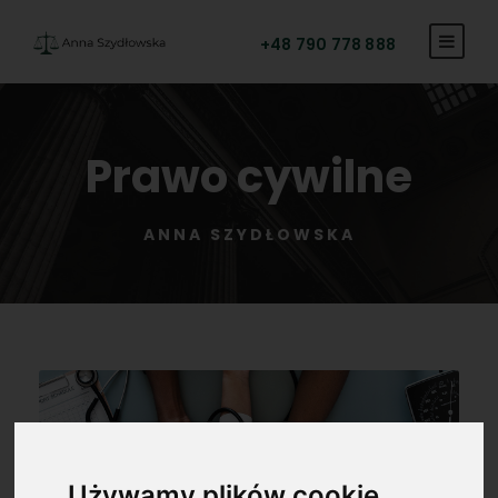
+48 790 778 888
Prawo cywilne
ANNA SZYDŁOWSKA
Używamy plików cookie