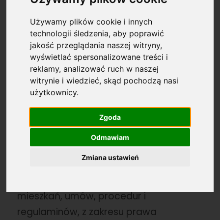
Używamy plików cookie i innych
technologii śledzenia, aby poprawić
Profesjonalna pomoc w sprawach
jakość przeglądania naszej witryny,
wyświetlać spersonalizowane treści i
cywilnych — ochrona praw i
reklamy, analizować ruch w naszej
interesów klientów
witrynie i wiedzieć, skąd pochodzą nasi
indywidualnych oraz
użytkownicy.
przedsiębiorców, dyskrecja i
indywidualne podejście.
Zgoda
Na czym polega pomoc adwokata:
Odmawiam
pomoc prawna w sprawach
Zmiana ustawień
dotyczących m.in.: spadków i darowizn,
dotyczących gruntów, domów i
mieszkań, umów, procedur i
regulaminów, z zakresu prawa