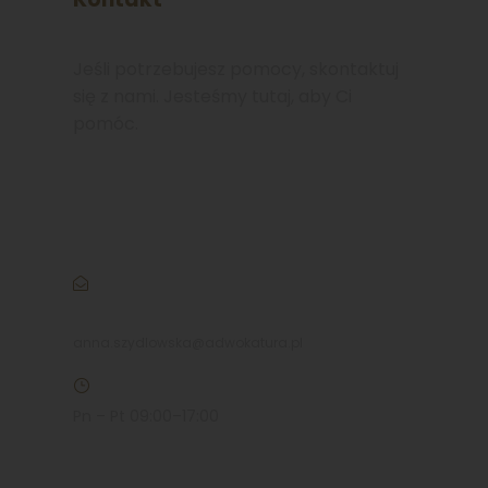
Jeśli potrzebujesz pomocy, skontaktuj
się z nami. Jesteśmy tutaj, aby Ci
pomóc.
+48 790 778 888
anna.szydlowska@adwokatura.pl
Pn – Pt 09:00–17:00