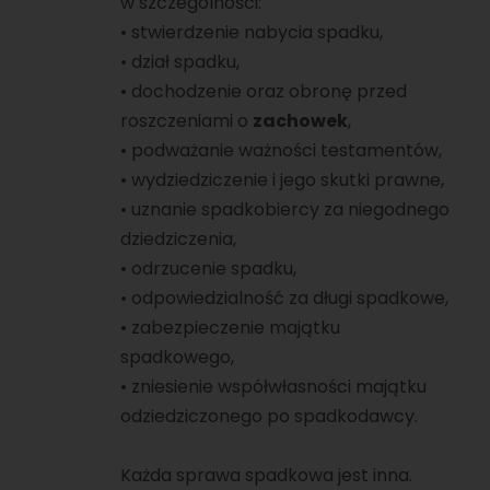
w szczególności:
•⁠ ⁠stwierdzenie nabycia spadku,
•⁠ ⁠dział spadku,
•⁠ ⁠dochodzenie oraz obronę przed
roszczeniami o
zachowek
,
•⁠ ⁠podważanie ważności testamentów,
•⁠ ⁠wydziedziczenie i jego skutki prawne,
•⁠ ⁠uznanie spadkobiercy za niegodnego
dziedziczenia,
•⁠ ⁠odrzucenie spadku,
•⁠ ⁠odpowiedzialność za długi spadkowe,
•⁠ ⁠zabezpieczenie majątku
spadkowego,
•⁠ ⁠zniesienie współwłasności majątku
odziedziczonego po spadkodawcy.
Każda sprawa spadkowa jest inna.