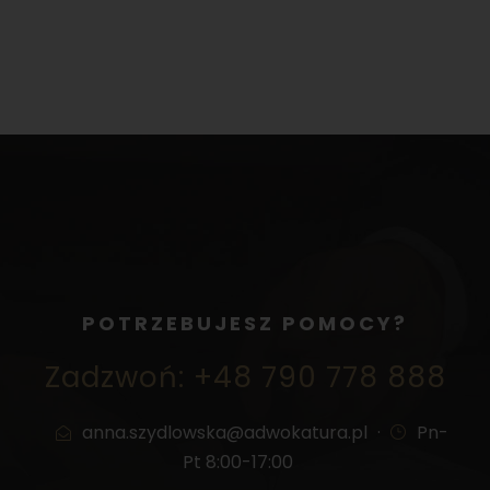
POTRZEBUJESZ POMOCY?
Zadzwoń: +48 790 778 888
anna.szydlowska@adwokatura.pl
·
Pn-
Pt 8:00-17:00